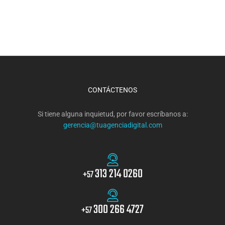
CONTÁCTENOS
Si tiene alguna inquietud, por favor escríbanos a:
gerencia@tuagenciadigital.com
313 214 0260
+57
300 266 4727
+57