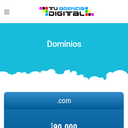
Tu
Agencia
Dominios
Digital
.com
$
90.000