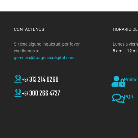
CONTÁCTENOS
HORARIO DE
Si tiene alguna inquietud, por favor
Lunes a viern
escríbanos a:
8 am – 12 m
gerencia@tuagenciadigital.com
313 214 0260
+57
Políti
300 266 4727
+57
PQR